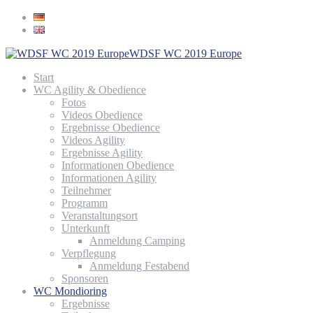
WDSF WC 2019 Europe
Start
WC Agility & Obedience
Fotos
Videos Obedience
Ergebnisse Obedience
Videos Agility
Ergebnisse Agility
Informationen Obedience
Informationen Agility
Teilnehmer
Programm
Veranstaltungsort
Unterkunft
Anmeldung Camping
Verpflegung
Anmeldung Festabend
Sponsoren
WC Mondioring
Ergebnisse