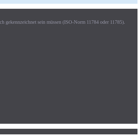
onisch gekennzeichnet sein müssen (ISO-Norm 11784 oder 11785).