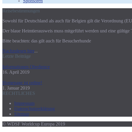
Sponsoren
Reisebestimmungen
Sowohl für Deutschland als auch für Belgien gilt die Verordnung (EU
Der blaue Heimtierausweis muss mitgeführt werden und eine gültige 
Bitte beachten: das gilt auch für Besucherhunde
Nachzulesen hier
...
Letzte Beiträge
Informationen Obedience
16. April 2019
Homepage ist online!
1. Januar 2019
RECHTLICHES
Impressum
Datenschutzerklärung
Sitemap
© WDSF Worldcup Europa 2019