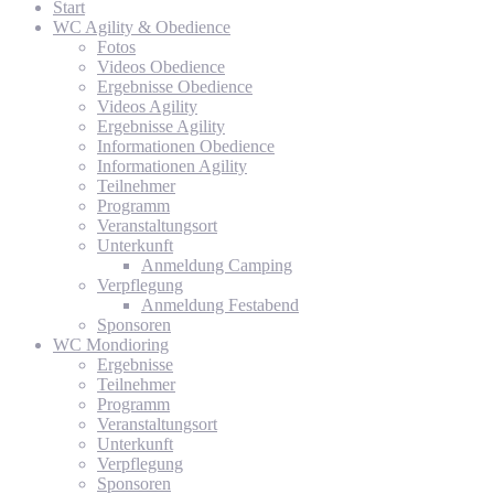
Start
WC Agility & Obedience
Fotos
Videos Obedience
Ergebnisse Obedience
Videos Agility
Ergebnisse Agility
Informationen Obedience
Informationen Agility
Teilnehmer
Programm
Veranstaltungsort
Unterkunft
Anmeldung Camping
Verpflegung
Anmeldung Festabend
Sponsoren
WC Mondioring
Ergebnisse
Teilnehmer
Programm
Veranstaltungsort
Unterkunft
Verpflegung
Sponsoren