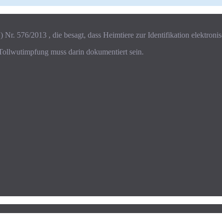
) Nr. 576/2013 , die besagt, dass Heimtiere zur Identifikation elektr
Tollwutimpfung muss darin dokumentiert sein.