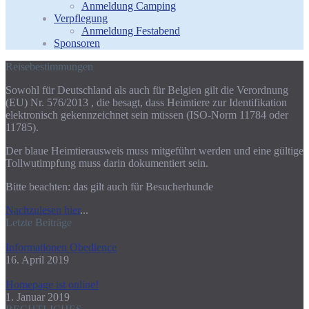
Anmeldung Camping
Verpflegung
Anmeldung Festabend
Sponsoren
Reisebestimmungen
Sowohl für Deutschland als auch für Belgien gilt die Verordnung
(EU) Nr. 576/2013 , die besagt, dass Heimtiere zur Identifikation
elektronisch gekennzeichnet sein müssen (ISO-Norm 11784 oder
11785).
Der blaue Heimtierausweis muss mitgeführt werden und eine gültige
Tollwutimpfung muss darin dokumentiert sein.
Bitte beachten: das gilt auch für Besucherhunde
Nachzulesen hier
...
Letzte Beiträge
Informationen Obedience
16. April 2019
Homepage ist online!
1. Januar 2019