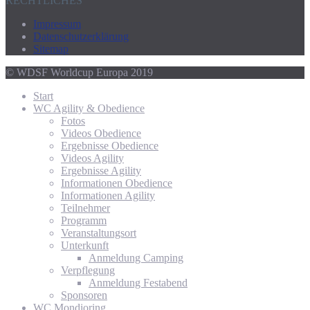
RECHTLICHES
Impressum
Datenschutzerklärung
Sitemap
© WDSF Worldcup Europa 2019
Start
WC Agility & Obedience
Fotos
Videos Obedience
Ergebnisse Obedience
Videos Agility
Ergebnisse Agility
Informationen Obedience
Informationen Agility
Teilnehmer
Programm
Veranstaltungsort
Unterkunft
Anmeldung Camping
Verpflegung
Anmeldung Festabend
Sponsoren
WC Mondioring