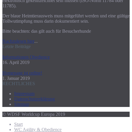
elektronisch gekennzeichnet sein müssen (ISO-Norm 11784 oder
11785).
Der blaue Heimtierausweis muss mitgeführt werden und eine gültige
Tollwutimpfung muss darin dokumentiert sein.
Bitte beachten: das gilt auch für Besucherhunde
Nachzulesen hier
...
Letzte Beiträge
Informationen Obedience
16. April 2019
Homepage ist online!
1. Januar 2019
RECHTLICHES
Impressum
Datenschutzerklärung
Sitemap
© WDSF Worldcup Europa 2019
Start
WC Agility & Obedience