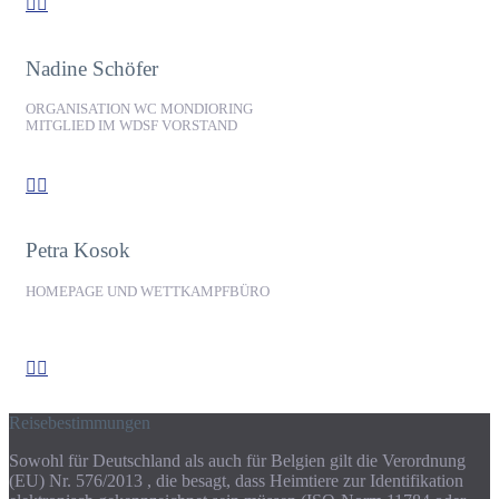


Nadine Schöfer
ORGANISATION WC MONDIORING
MITGLIED IM WDSF VORSTAND


Petra Kosok
HOMEPAGE UND WETTKAMPFBÜRO


Reisebestimmungen
Sowohl für Deutschland als auch für Belgien gilt die Verordnung
(EU) Nr. 576/2013 , die besagt, dass Heimtiere zur Identifikation