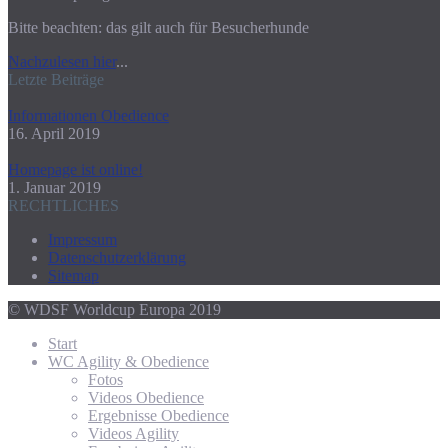
Bitte beachten: das gilt auch für Besucherhunde
Nachzulesen hier
...
Letzte Beiträge
Informationen Obedience
16. April 2019
Homepage ist online!
1. Januar 2019
RECHTLICHES
Impressum
Datenschutzerklärung
Sitemap
© WDSF Worldcup Europa 2019
Start
WC Agility & Obedience
Fotos
Videos Obedience
Ergebnisse Obedience
Videos Agility