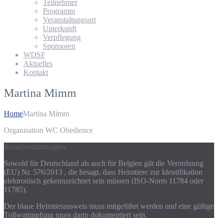
Teilnehmer
Programm
Veranstaltungsort
Unterkunft
Verpflegung
Sponsoren
WDSF
Aktuelles
Kontakt
Martina Mimm
Home
Martina Mimm
Organisation WC Obedience
Reisebestimmungen
Sowohl für Deutschland als auch für Belgien gilt die Verordnung
(EU) Nr. 576/2013 , die besagt, dass Heimtiere zur Identifikation
elektronisch gekennzeichnet sein müssen (ISO-Norm 11784 oder
11785).
Der blaue Heimtierausweis muss mitgeführt werden und eine gültige
Tollwutimpfung muss darin dokumentiert sein.