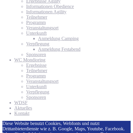
Ergebnisse Agility
Informationen Obedience
Informationen Agility
Teilnehmer
Programm
Veranstaltungsort
Unterkunft
Anmeldung Camping
Verpflegung
Anmeldung Festabend
Sponsoren
WC Mondioring
Ergebnisse
Teilnehmer
Programm
Veranstaltungsort
Unterkunft
Verpflegung
Sponsoren
WDSF
Aktuelles
Kontakt
Diese Website benutzt Cookies, Webfonts und nutzt
Drittanbieterdienste wie z. B. Google, Maps, Youtube, Facebook.