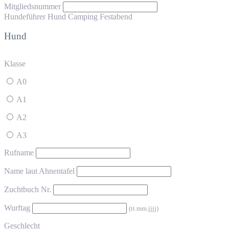
Mitgliedsnummer
Hundeführer
Hund
Camping
Festabend
Hund
Klasse
A0
A1
A2
A3
Rufname
Name laut Ahnentafel
Zuchtbuch Nr.
Wurftag
(tt.mm.jjjj)
Geschlecht