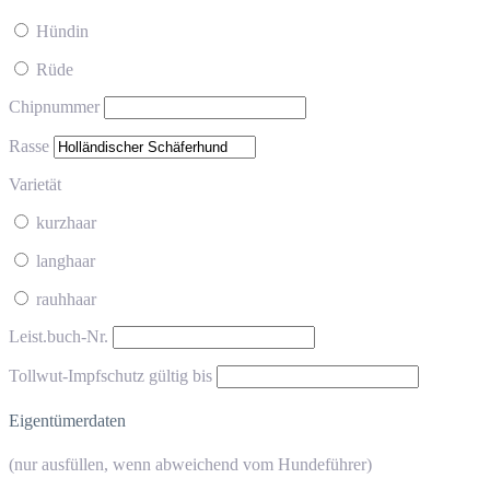
Hündin
Rüde
Chipnummer
Rasse
Varietät
kurzhaar
langhaar
rauhhaar
Leist.buch-Nr.
Tollwut-Impfschutz gültig bis
Eigentümerdaten
(nur ausfüllen, wenn abweichend vom Hundeführer)