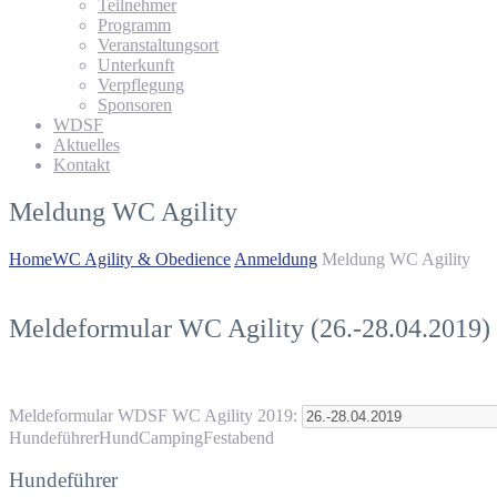
Teilnehmer
Programm
Veranstaltungsort
Unterkunft
Verpflegung
Sponsoren
WDSF
Aktuelles
Kontakt
Meldung WC Agility
Home
WC Agility & Obedience
Anmeldung
Meldung WC Agility
Meldeformular WC Agility (26.-28.04.2019)
Meldeformular WDSF WC Agility 2019:
Hundeführer
Hund
Camping
Festabend
Hundeführer