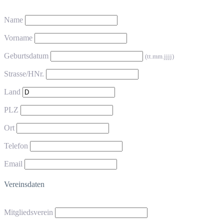
Name
Vorname
Geburtsdatum
(tt.mm.jjjj)
Strasse/HNr.
Land
PLZ
Ort
Telefon
Email
Vereinsdaten
Mitgliedsverein