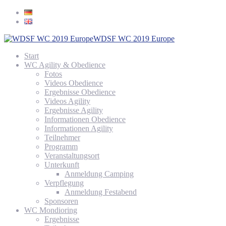
WDSF WC 2019 Europe
Start
WC Agility & Obedience
Fotos
Videos Obedience
Ergebnisse Obedience
Videos Agility
Ergebnisse Agility
Informationen Obedience
Informationen Agility
Teilnehmer
Programm
Veranstaltungsort
Unterkunft
Anmeldung Camping
Verpflegung
Anmeldung Festabend
Sponsoren
WC Mondioring
Ergebnisse